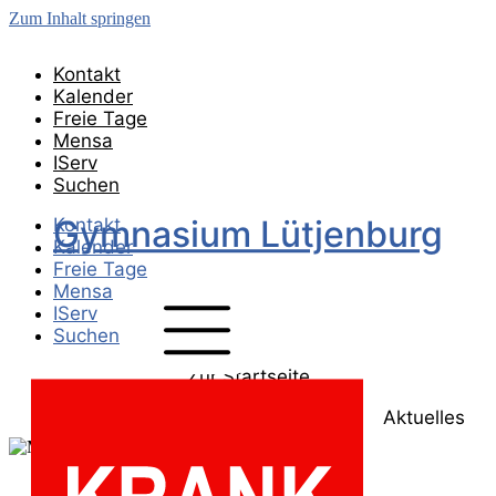
Zum Inhalt springen
Kontakt
Kalender
Freie Tage
Mensa
IServ
Suchen
Gymnasium Lütjenburg
Kontakt
Kalender
Freie Tage
Mensa
IServ
Suchen
Zur Startseite
Aktuelles