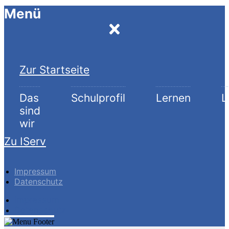
Menü
Zur Startseite
Das
Schulprofil
Lernen
L
sind
wir
Zu IServ
Impressum
Datenschutz
Impressum
Datenschutz