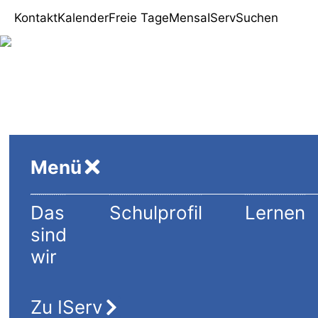
Kontakt
Kalender
Freie Tage
Mensa
IServ
Suchen
Gymnasium Lütjenbur
Menü
Das
Schulprofil
Lernen
sind
wir
Zu IServ