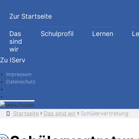
Zur Startseite
Das
Schulprofil
Lernen
L
sind
wir
Zu IServ
Impressum
Datenschutz
Impressum
Datenschutz
Startseite
Das sind wir
Schülervertretung