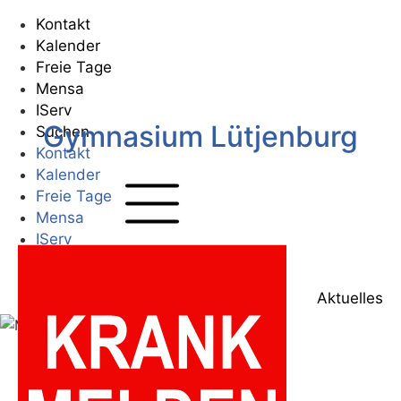
Zum
Kontakt
Inhalt
Kalender
springen
Freie Tage
Mensa
IServ
Gymnasium Lütjenburg
Suchen
Kontakt
Kalender
Freie Tage
Mensa
IServ
Suchen
Zur Startseite
Aktuelles