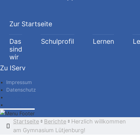
Zur Startseite
Das
Schulprofil
Lernen
L
sind
wir
Zu IServ
Impressum
Datenschutz
Impressum
Datenschutz
Startseite
Berichte
Herzlich willkommen
am Gymnasium Lütjenburg!