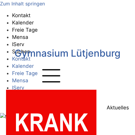
Zum Inhalt springen
Kontakt
Kalender
Freie Tage
Mensa
IServ
Gymnasium Lütjenburg
Suchen
Kontakt
Kalender
Freie Tage
Mensa
IServ
Suchen
Zur Startseite
Aktuelles