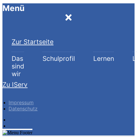
Menü
Zur Startseite
Das
Schulprofil
Lernen
L
sind
wir
Zu IServ
Impressum
Datenschutz
Impressum
Datenschutz