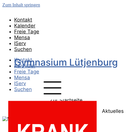
Zum Inhalt springen
Kontakt
Kalender
Freie Tage
Mensa
IServ
Suchen
Gymnasium Lütjenburg
Kontakt
Kalender
Freie Tage
Mensa
IServ
Suchen
Zur Startseite
Aktuelles