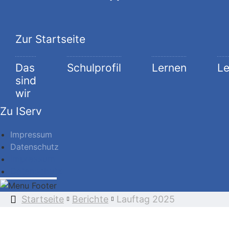
Zur Startseite
Das
Schulprofil
Lernen
L
sind
wir
Zu IServ
Impressum
Datenschutz
Impressum
Datenschutz
Startseite
Berichte
Lauftag 2025