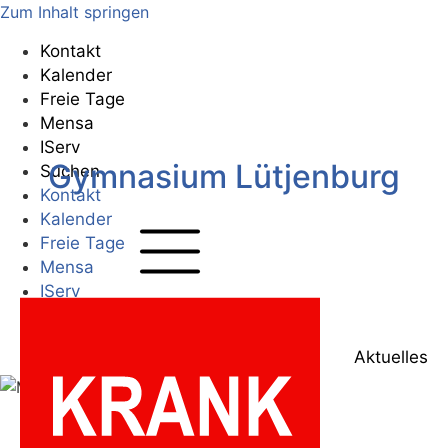
Zum Inhalt springen
Kontakt
Kalender
Freie Tage
Mensa
IServ
Gymnasium Lütjenburg
Suchen
Kontakt
Kalender
Freie Tage
Mensa
IServ
Suchen
Zur Startseite
Aktuelles