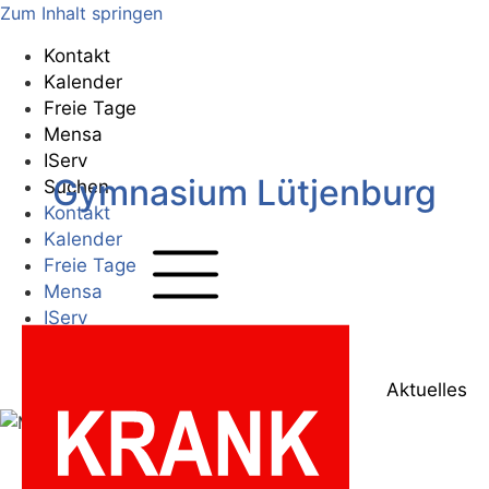
Zum Inhalt springen
Kontakt
Kalender
Freie Tage
Mensa
IServ
Gymnasium Lütjenburg
Suchen
Kontakt
Kalender
Freie Tage
Mensa
IServ
Suchen
Zur Startseite
Aktuelles