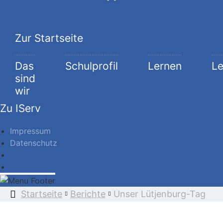
Zur Startseite
Das
Schulprofil
Lernen
L
sind
wir
Zu IServ
Impressum
Datenschutz
Impressum
Datenschutz
Startseite
Berichte
Unser Lütjenburg-Tag