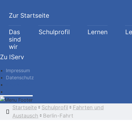
Zur Startseite
Das
Schulprofil
Lernen
L
sind
wir
Zu IServ
Impressum
Datenschutz
Impressum
Datenschutz
Startseite
Schulprofil
Fahrten und
Austausch
Berlin-Fahrt