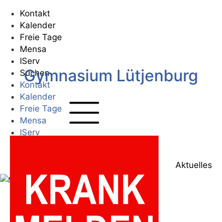
Zum
Kontakt
Inhalt
Kalender
springen
Freie Tage
Mensa
IServ
Gymnasium Lütjenburg
Suchen
Kontakt
Kalender
Freie Tage
Mensa
IServ
Suchen
Zur Startseite
Aktuelles