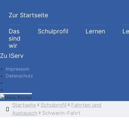
Zur Startseite
Das
Schulprofil
Lernen
L
sind
wir
Zu IServ
Impressum
Datenschutz
Impressum
Datenschutz
Startseite
Schulprofil
Fahrten und
Austausch
Schwerin-Fahrt