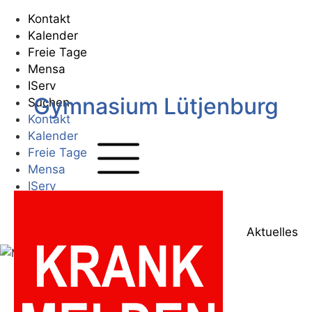
Zum
Kontakt
Inhalt
Kalender
springen
Freie Tage
Mensa
IServ
Gymnasium Lütjenburg
Suchen
Kontakt
Kalender
Freie Tage
Mensa
IServ
Suchen
Zur Startseite
Aktuelles